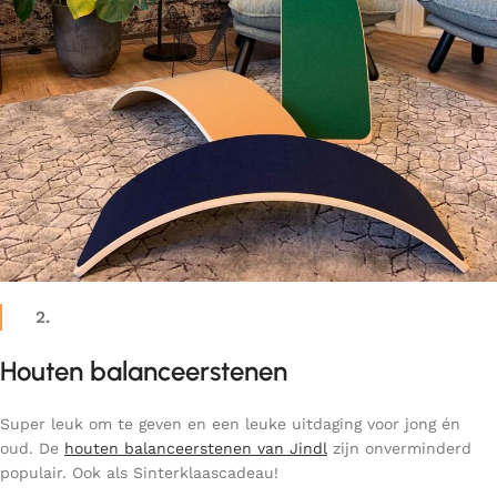
2.
Houten balanceerstenen
Super leuk om te geven en een leuke uitdaging voor jong én
oud. De
houten balanceerstenen van Jindl
zijn onverminderd
populair. Ook als Sinterklaascadeau!