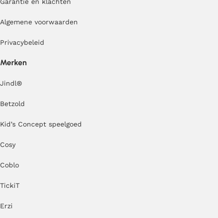
Garantie en klachten
Algemene voorwaarden
Privacybeleid
Merken
Jindl
®
Betzold
Kid’s Concept speelgoed
Cosy
Coblo
TickiT
Erzi