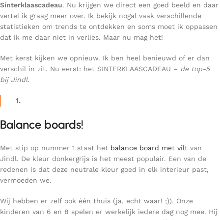
Sinterklaascadeau
. Nu krijgen we direct een goed beeld en daar
vertel ik graag meer over. Ik bekijk nogal vaak verschillende
statistieken om trends te ontdekken en soms moet ik oppassen
dat ik me daar niet in verlies. Maar nu mag het!
Met kerst kijken we opnieuw. Ik ben heel benieuwd of er dan
verschil in zit. Nu eerst: het SINTERKLAASCADEAU –
de top-5
bij Jindl.
1.
Balance boards!
Met stip op nummer 1 staat het
balance board met vilt
van
Jindl. De kleur donkergrijs is het meest populair. Een van de
redenen is dat deze neutrale kleur goed in elk interieur past,
vermoeden we.
Wij hebben er zelf ook één thuis (ja, echt waar! ;)). Onze
kinderen van 6 en 8 spelen er werkelijk iedere dag nog mee. Hij