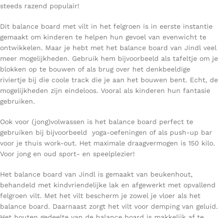
steeds razend populair!
Dit balance board met vilt in het felgroen is in eerste instantie
gemaakt om kinderen te helpen hun gevoel van evenwicht te
ontwikkelen. Maar je hebt met het balance board van Jindl veel
meer mogelijkheden. Gebruik hem bijvoorbeeld als tafeltje om je
blokken op te bouwen of als brug over het denkbeeldige
riviertje bij die coole track die je aan het bouwen bent. Echt, de
mogelijkheden zijn eindeloos. Vooral als kinderen hun fantasie
gebruiken.
Ook voor (jong)volwassen is het balance board perfect te
gebruiken bij bijvoorbeeld yoga-oefeningen of als push-up bar
voor je thuis work-out. Het maximale draagvermogen is 150 kilo.
Voor jong en oud sport- en speelplezier!
Het balance board van Jindl is gemaakt van beukenhout,
behandeld met kindvriendelijke lak en afgewerkt met opvallend
felgroen vilt. Met het vilt bescherm je zowel je vloer als het
balance board. Daarnaast zorgt het vilt voor demping van geluid.
Het houten gedeelte van de balance board is makkelijk af te