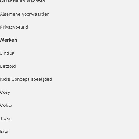
Garantie en klachten
Algemene voorwaarden
Privacybeleid
Merken
Jindl
®
Betzold
Kid’s Concept speelgoed
Cosy
Coblo
TickiT
Erzi