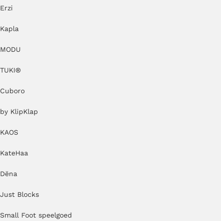
Erzi
Kapla
MODU
TUKI®
Cuboro
by KlipKlap
KAOS
KateHaa
Dëna
Just Blocks
Small Foot speelgoed