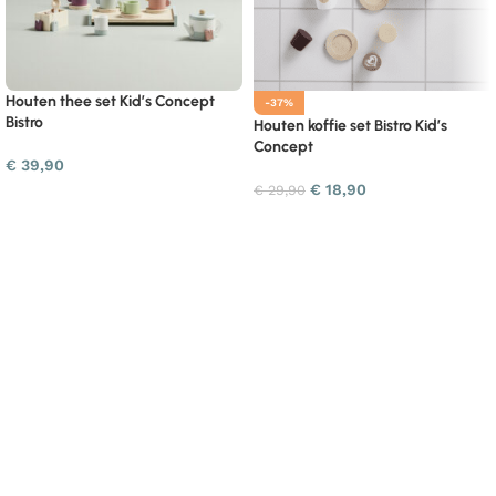
Houten thee set Kid’s Concept
-37%
Bistro
Houten koffie set Bistro Kid’s
Concept
€
39,90
€
18,90
€
29,90