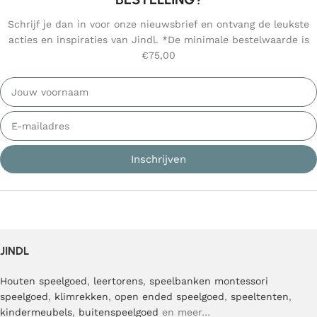
Schrijf je dan in voor onze nieuwsbrief en ontvang de leukste
acties en inspiraties van Jindl. *De minimale bestelwaarde is
€75,00
Inschrijven
JINDL
Houten speelgoed
,
leertorens
,
speelbanken
montessori
speelgoed
,
klimrekken
,
open ended speelgoed
,
speeltenten
,
kindermeubels
,
buitenspeelgoed
en meer…