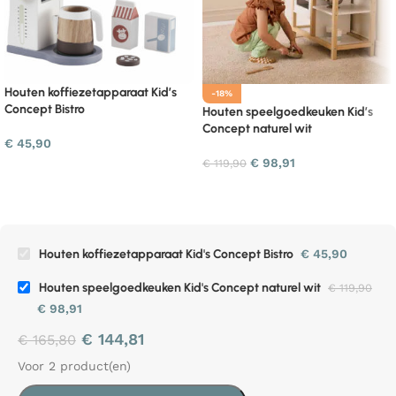
Houten koffiezetapparaat Kid’s
-18%
Concept Bistro
Houten speelgoedkeuken Kid’s
Concept naturel wit
€
45,90
€
98,91
€
119,90
Houten koffiezetapparaat Kid's Concept Bistro
€
45,90
Houten speelgoedkeuken Kid's Concept naturel wit
€
119,90
€
98,91
€
144,81
€
165,80
Voor 2 product(en)