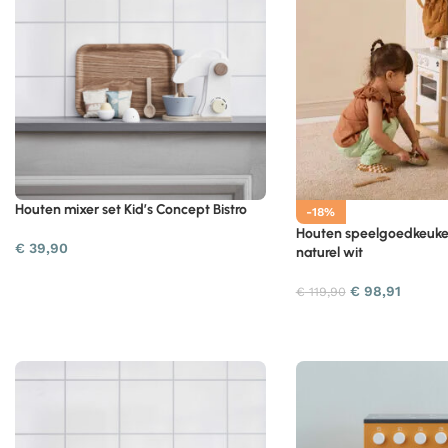
Houten mixer set Kid’s Concept Bistro
-18%
Houten speelgoedkeuke
€
39,90
naturel wit
€
98,91
€
119,90