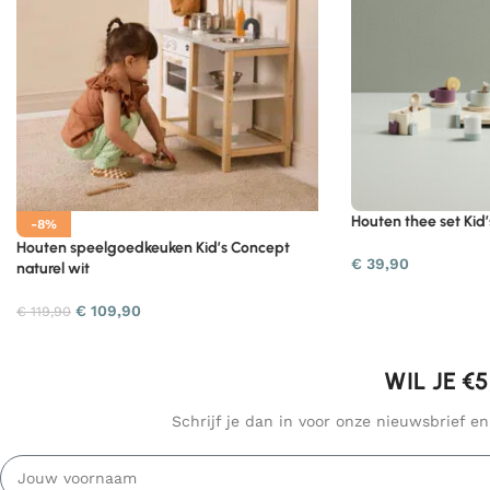
Houten thee set Kid’
-8%
Houten speelgoedkeuken Kid’s Concept
€
39,90
naturel wit
€
109,90
€
119,90
WIL JE €
Schrijf je dan in voor onze nieuwsbrief e