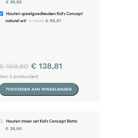
€
39,90
Houten speelgoedkeuken Kid's Concept
naturel wit
€
98,91
€
119,90
€
138,81
€
159,80
Voor 2 product(en)
TOEVOEGEN AAN WINKELWAGEN
Houten mixer set Kid's Concept Bistro
€
39,90