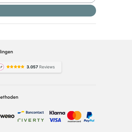
lingen
methoden