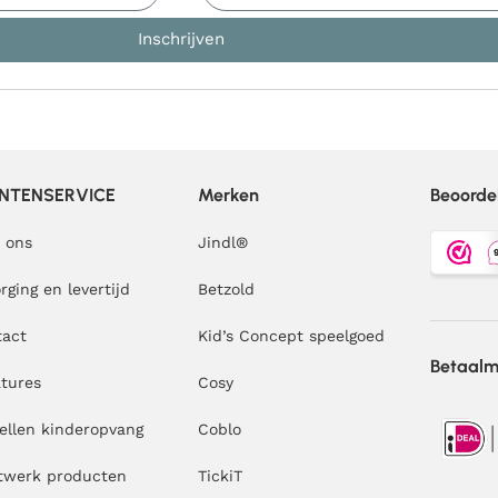
Inschrijven
NTENSERVICE
Merken
Beoorde
 ons
Jindl
®
rging en levertijd
Betzold
tact
Kid’s Concept speelgoed
Betaal
tures
Cosy
ellen kinderopvang
Coblo
twerk producten
TickiT