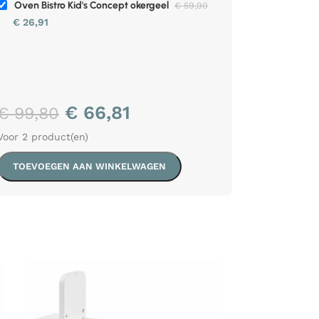
Oven Bistro Kid's Concept okergeel
€
59,90
€
26,91
€
66,81
€
99,80
Voor 2 product(en)
TOEVOEGEN AAN WINKELWAGEN