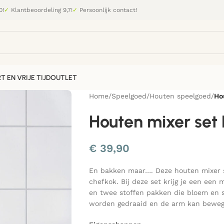
0!
✓
Klantbeoordeling 9,7!
✓
Persoonlijk contact!
T EN VRIJE TIJD
OUTLET
Home
/
Speelgoed
/
Houten speelgoed
/
Ho
Houten mixer set 
€
39,90
En bakken maar…. Deze houten mixer se
chefkok. Bij deze set krijg je een een 
en twee stoffen pakken die bloem en s
worden gedraaid en de arm kan beweg