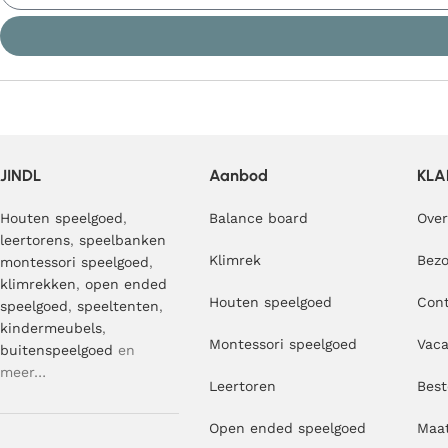
JINDL
Aanbod
KLA
Houten speelgoed
,
Balance board
Over
leertorens
,
speelbanken
Klimrek
Bezo
montessori speelgoed
,
klimrekken
,
open ended
Houten speelgoed
Con
speelgoed
,
speeltenten
,
kindermeubels
,
Montessori speelgoed
Vaca
buitenspeelgoed
en
meer…
Leertoren
Best
Open ended speelgoed
Maa