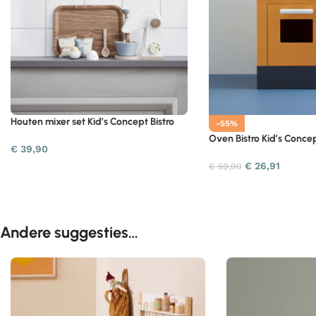
Houten mixer set Kid’s Concept Bistro
-55%
Oven Bistro Kid’s Conce
€
39,90
€
26,91
€
59,90
Andere suggesties…