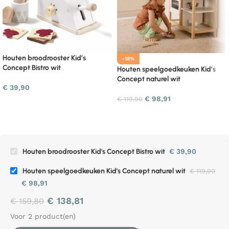
Houten broodrooster Kid’s
-18%
Concept Bistro wit
Houten speelgoedkeuken Kid’s
Concept naturel wit
€
39,90
€
98,91
€
119,90
Houten broodrooster Kid's Concept Bistro wit
€
39,90
Houten speelgoedkeuken Kid's Concept naturel wit
€
119,90
€
98,91
€
138,81
€
159,80
Voor 2 product(en)