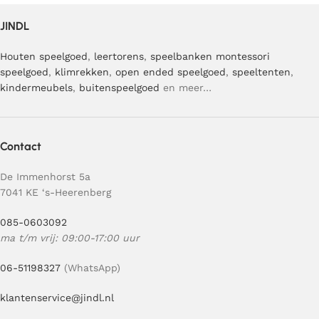
JINDL
Houten speelgoed
,
leertorens
,
speelbanken
montessori
speelgoed
,
klimrekken
,
open ended speelgoed
,
speeltenten
,
kindermeubels
,
buitenspeelgoed
en meer…
Contact
De Immenhorst 5a
7041 KE ‘s-Heerenberg
085-0603092
ma t/m vrij: 09:00-17:00 uur
06-51198327
(WhatsApp)
klantenservice@jindl.nl