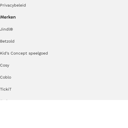
Privacybeleid
Merken
Jindl
®
Betzold
Kid’s Concept speelgoed
Cosy
Coblo
TickiT
Erzi
Kapla
MODU