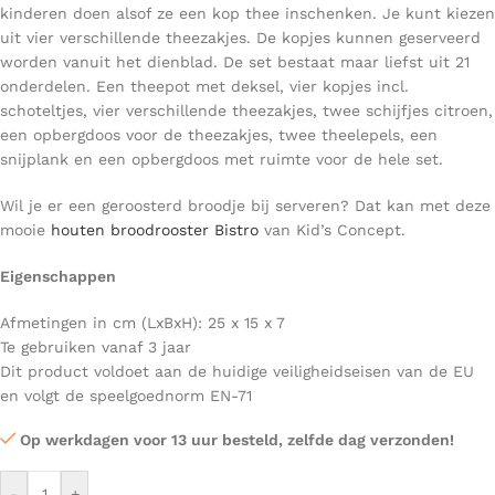
kinderen doen alsof ze een kop thee inschenken. Je kunt kiezen
uit vier verschillende theezakjes. De kopjes kunnen geserveerd
worden vanuit het dienblad. De set bestaat maar liefst uit 21
onderdelen. Een theepot met deksel, vier kopjes incl.
schoteltjes, vier verschillende theezakjes, twee schijfjes citroen,
een opbergdoos voor de theezakjes, twee theelepels, een
snijplank en een opbergdoos met ruimte voor de hele set.
Wil je er een geroosterd broodje bij serveren? Dat kan met deze
mooie
houten broodrooster Bistro
van Kid’s Concept.
Eigenschappen
Afmetingen in cm (LxBxH): 25 x 15 x 7
Te gebruiken vanaf 3 jaar
Dit product voldoet aan de huidige veiligheidseisen van de EU
en volgt de speelgoednorm EN-71
Op werkdagen voor 13 uur besteld, zelfde dag verzonden!
-
+