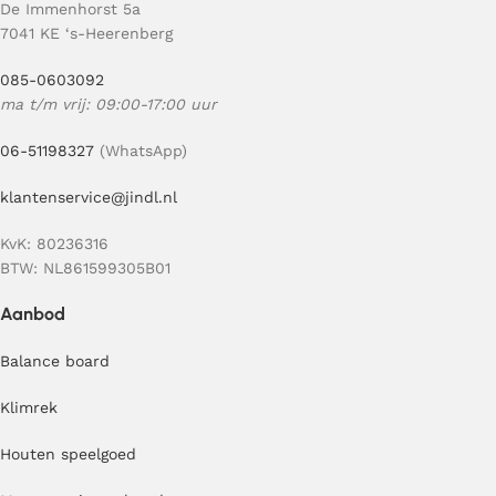
De Immenhorst 5a
7041 KE ‘s-Heerenberg
085-0603092
ma t/m vrij: 09:00-17:00 uur
06-51198327
(WhatsApp)
klantenservice@jindl.nl
KvK: 80236316
BTW: NL861599305B01
Aanbod
Balance board
Klimrek
Houten speelgoed