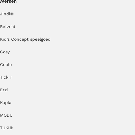
Merken
Jindl
®
Betzold
Kid’s Concept speelgoed
Cosy
Coblo
TickiT
Erzi
Kapla
MODU
TUKI®