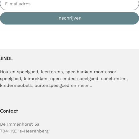
Inschrijven
JINDL
Houten speelgoed
,
leertorens
,
speelbanken
montessori
speelgoed
,
klimrekken
,
open ended speelgoed
,
speeltenten
,
kindermeubels
,
buitenspeelgoed
en meer…
Contact
De Immenhorst 5a
7041 KE ‘s-Heerenberg