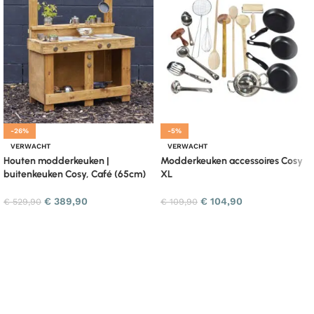
-26%
-5%
VERWACHT
VERWACHT
Houten modderkeuken |
Modderkeuken accessoires Cosy
buitenkeuken Cosy, Café (65cm)
XL
€
389,90
€
104,90
€
529,90
€
109,90