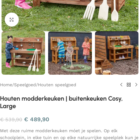
Klik om te vergroten
Home
/
Speelgoed
/
Houten speelgoed
Houten modderkeuken | buitenkeuken Cosy,
Large
€
489,90
€
539,90
Met deze ruime modderkeuken móet je spelen. Op elk
schoolplein, in elke tuin en op elke natuurrijke speelplek kun je