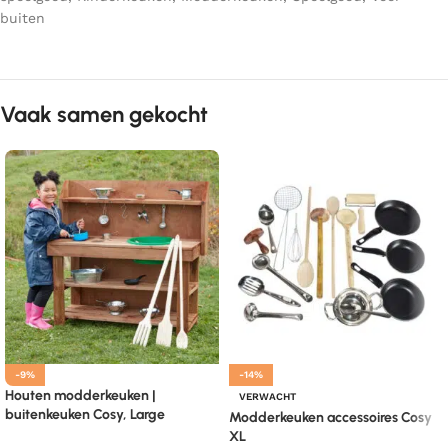
buiten
Vaak samen gekocht
-9%
-14%
Houten modderkeuken |
VERWACHT
buitenkeuken Cosy, Large
Modderkeuken accessoires Cosy
XL