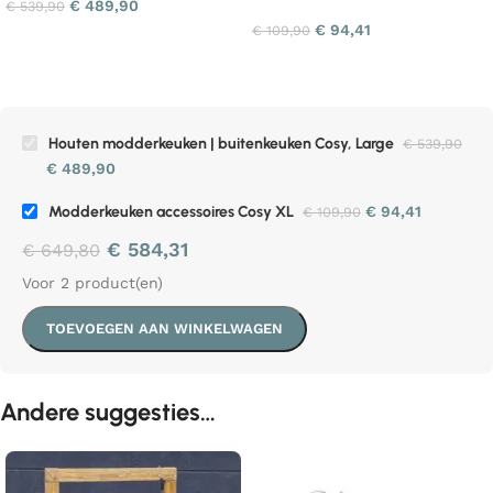
€
489,90
€
539,90
€
94,41
€
109,90
Houten modderkeuken | buitenkeuken Cosy, Large
€
539,90
€
489,90
Modderkeuken accessoires Cosy XL
€
94,41
€
109,90
€
584,31
€
649,80
Voor 2 product(en)
TOEVOEGEN AAN WINKELWAGEN
Andere suggesties…