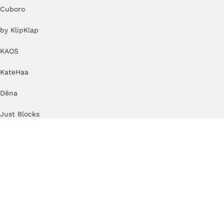
Cuboro
by KlipKlap
KAOS
KateHaa
Dëna
Just Blocks
Small Foot speelgoed
Beoordelingen