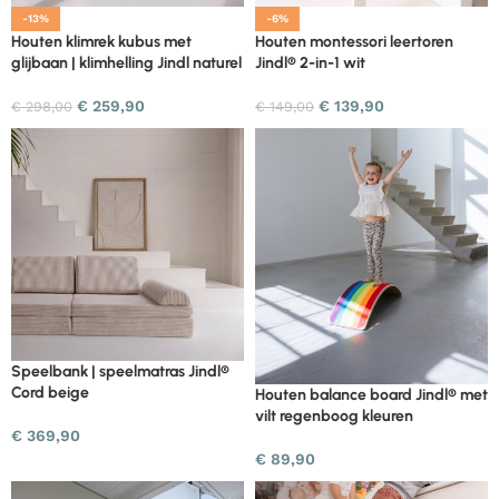
-13%
-6%
Houten klimrek kubus met
Houten montessori leertoren
glijbaan | klimhelling Jindl naturel
Jindl® 2-in-1 wit
€
259,90
€
139,90
€
298,00
€
149,00
Speelbank | speelmatras Jindl®
Cord beige
Houten balance board Jindl® met
vilt regenboog kleuren
€
369,90
€
89,90