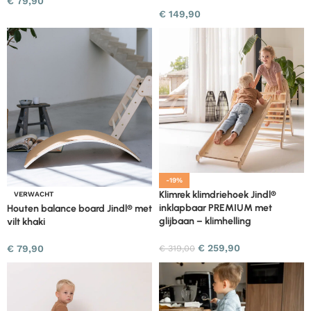
€
79,90
€
149,90
-19%
Klimrek klimdriehoek Jindl®
VERWACHT
inklapbaar PREMIUM met
Houten balance board Jindl® met
glijbaan – klimhelling
vilt khaki
€
259,90
€
319,00
€
79,90