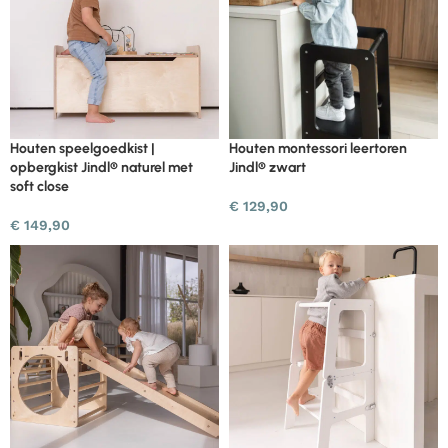
Houten speelgoedkist |
Houten montessori leertoren
opbergkist Jindl® naturel met
Jindl® zwart
soft close
€
129,90
€
149,90