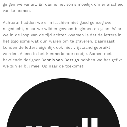
gingen we vanuit. En dan is het soms moeilijk om er afscheid
van te nemen.
Achteraf hadden we er misschien niet goed genoeg over
nagedacht, maar we wilden gewoon beginnen en gaan. Waar
we in de loop van de tijd achter kwamen is dat de letters in
het logo soms wat dun waren om te graveren. Daarnaast
konden de letters eigenlijk ook niet vrijstaand gebruikt
worden. Alleen in het kenmerkende rondje. Samen met
bevriende designer
Dennis van Dezzign
hebben we het gefixt.
We zijn er blij mee. Op naar de toekomst!