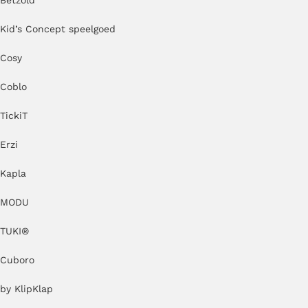
Betzold
Kid’s Concept speelgoed
Cosy
Coblo
TickiT
Erzi
Kapla
MODU
TUKI®
Cuboro
by KlipKlap