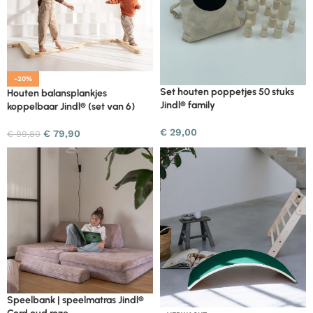
-20%
Set houten poppetjes 50 stuks
Houten balansplankjes
Jindl® family
koppelbaar Jindl® (set van 6)
€
29,00
€
79,90
€
99,80
Speelbank | speelmatras Jindl®