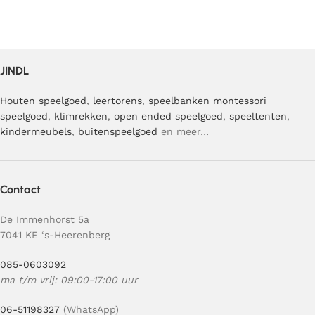
JINDL
Houten speelgoed
,
leertorens
,
speelbanken
montessori
speelgoed
,
klimrekken
,
open ended speelgoed
,
speeltenten
,
kindermeubels
,
buitenspeelgoed
en meer…
Contact
De Immenhorst 5a
7041 KE ‘s-Heerenberg
085-0603092
ma t/m vrij: 09:00-17:00 uur
06-51198327
(WhatsApp)