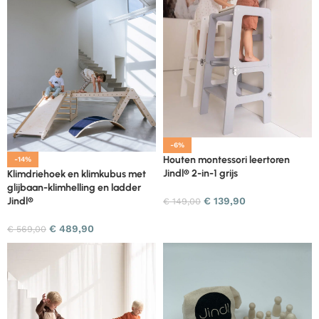
-6%
Houten montessori leertoren
-14%
Jindl® 2-in-1 grijs
Klimdriehoek en klimkubus met
glijbaan-klimhelling en ladder
€
139,90
Jindl®
€
149,00
€
489,90
€
569,00