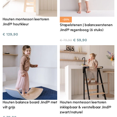
Houten montessori leertoren
-25%
Jindl® houtkleur
Stapelstenen | balanceerstenen
Jindl® regenboog (6 stuks)
€
129,90
€
59,90
€
79,90
Houten balance board Jindl® met
Houten montessori leertoren
vilt grijs
inklapbaar & verstelbaar Jindl®
zwart/naturel