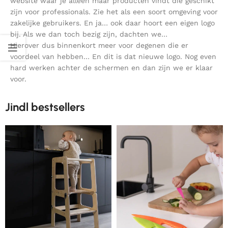
website waar je alleen maar producten vindt die geschikt
zijn voor professionals. Zie het als een soort omgeving voor
zakelijke gebruikers. En ja… ook daar hoort een eigen logo
bij. Als we dan toch bezig zijn, dachten we…
Hierover dus binnenkort meer voor degenen die er
voordeel van hebben… En dit is dat nieuwe logo. Nog even
hard werken achter de schermen en dan zijn we er klaar
voor.
Jindl bestsellers