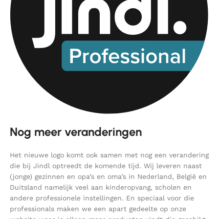
Nog meer veranderingen
Het nieuwe logo komt ook samen met nog een verandering
die bij Jindl optreedt de komende tijd. Wij leveren naast
(jonge) gezinnen en opa’s en oma’s in Nederland, België en
Duitsland namelijk veel aan kinderopvang, scholen en
andere professionele instellingen. En speciaal voor die
professionals maken we een apart gedeelte op onze