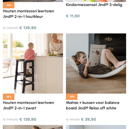
Kindermessenset Jindl® 3-delig
-6%
Houten montessori leertoren
€
11,90
Jindl® 2-in-1 houtkleur
€
139,90
€
149,00
-6%
-9%
Houten montessori leertoren
Matras + kussen voor balance
Jindl® 2-in-1 zwart
board Jindl® Relax off white
€
139,90
€
39,90
€
149,00
€
44,00