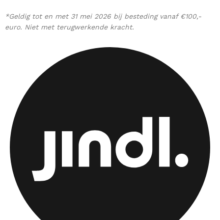
*Geldig tot en met 31 mei 2026 bij besteding vanaf €100,-
euro. Niet met terugwerkende kracht.