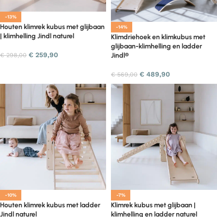
-13%
Houten klimrek kubus met glijbaan
-14%
| klimhelling Jindl naturel
Klimdriehoek en klimkubus met
glijbaan-klimhelling en ladder
€
259,90
€
298,00
Jindl®
€
489,90
€
569,00
-10%
-7%
Houten klimrek kubus met ladder
Klimrek kubus met glijbaan |
Jindl naturel
klimhelling en ladder naturel