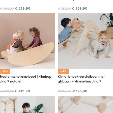
€
239,90
€
359,90
€
268,00
€
387,00
-9%
-14%
Houten schommelboot | klimtrap
Klimdriehoek verstelbaar met
Jindl® naturel
glijbaan – klimhelling Jindl®
€
419,90
€
195,90
€
459,90
€
229,00