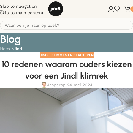
Skip to navigation
Skip to main content
Blog
Home
/
Jindl
JINDL
,
KLIMMEN EN KLAUTEREN
10 redenen waarom ouders kiezen
voor een Jindl klimrek
Jasper
op 24 mei 2024