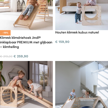
Houten klimrek kubus naturel
-19%
Klimrek klimdriehoek Jindl®
€
159,90
inklapbaar PREMIUM met glijbaan
– klimhelling
€
259,90
€
319,00