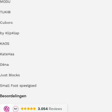
MODU
TUKI®
Cuboro
by KlipKlap
KAOS
KateHaa
Dëna
Just Blocks
Small Foot speelgoed
Beoordelingen