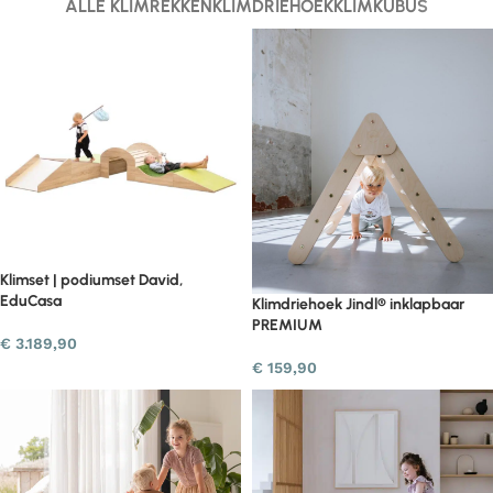
ALLE KLIMREKKEN
KLIMDRIEHOEK
KLIMKUBUS
Klimset | podiumset David,
EduCasa
Klimdriehoek Jindl® inklapbaar
PREMIUM
€
3.189,90
€
159,90